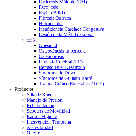
Esclerosis Múltiple (EM)
Escoliosis
Espina Bífida
Fibrosis Quística
Hidrocefalia
Insuficiencia Cardíaca Congestiva
Lesión de la Médula Espinal
col3
Obesidad
Osteogénesis Imperfecta
Osteoporosis
Parálisis Cerebral (PC)
Retraso en el Desarrollo
Síndrome de Down
Síndrome de Guillain-Barré
Trauma Cráneo Encefálico (TCE)
Productos
Silla de Ruedas
Manejo de Presión
Rehabilitación
Scooters de Movilidad
Baño e Higiene
Intervención Temprana
Accesibilidad
OneLoh