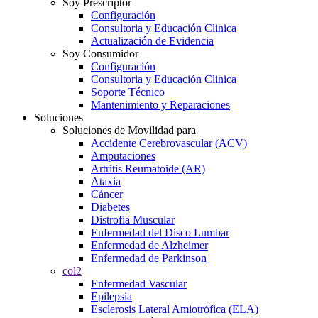
Soy Prescriptor
Configuración
Consultoria y Educación Clinica
Actualización de Evidencia
Soy Consumidor
Configuración
Consultoria y Educación Clinica
Soporte Técnico
Mantenimiento y Reparaciones
Soluciones
Soluciones de Movilidad para
Accidente Cerebrovascular (ACV)
Amputaciones
Artritis Reumatoide (AR)
Ataxia
Cáncer
Diabetes
Distrofia Muscular
Enfermedad del Disco Lumbar
Enfermedad de Alzheimer
Enfermedad de Parkinson
col2
Enfermedad Vascular
Epilepsia
Esclerosis Lateral Amiotrófica (ELA)