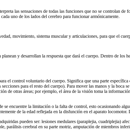
terpreta las sensaciones de todas las funciones que no se controlan de 
de cada uno de los lados del cerebro para funcionar armónicamente.
ravedad, movimiento, sistema muscular y articulaciones, para que el cu
planean y desarrollan la respuesta que dará el cuerpo. Dentro de los he
para el control voluntario del cuerpo. Significa que una parte específic
 secciones para el resto del cuerpo). Para mover las manos y la boca s
ón de otras áreas; por ejemplo, el área de la visión toma la información
e se encuentre la limitación o la falta de control, esto ocasionando alg
ntemente de la edad reflejada en la disfunción en el aparato locomotor.
dquiridas pueden ser: lesiones medulares (paraplejia, cuadriplejia) afec
ple, parálisis cerebral en su parte motriz, amputación de miembros infe