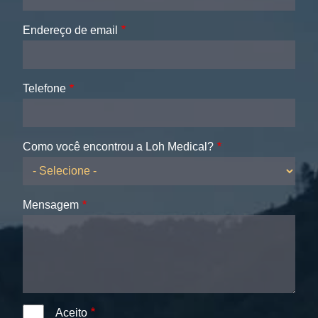
Endereço de email
Telefone
Como você encontrou a Loh Medical?
Mensagem
Aceito