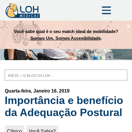
X
Você sabe qual é o seu match ideal de mobilidade?
Somos Um. Somos Accesibilidade
.
INÍCIO
O BLOG DA LOH MEDICAL
Trilha
de
Quarta-feira, Janeiro 16, 2019
Importância e benefício
navegação
da Adequação Postural
Clínico
Você Sabia?