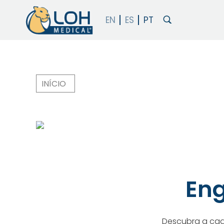
INÍCIO
Trilha
de
navegação
Eng
Descubra a cade