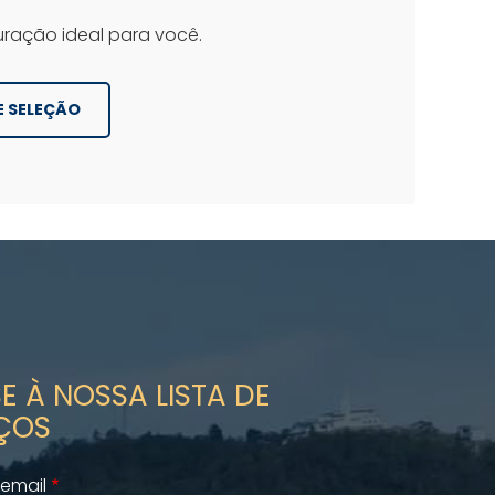
uração ideal para você.
E SELEÇÃO
E À NOSSA LISTA DE
ÇOS
email