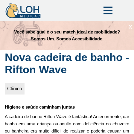
X
Você sabe qual é o seu match ideal de mobilidade?
INÍCIO
O BLOG DA LOH MEDICAL
Trilha
Somos Um. Somos Accesibilidade
.
de
Quinta-feira, Janeiro 5, 2017
Nova cadeira de banho -
navegação
Rifton Wave
Clínico
Higiene e saúde caminham juntas
A cadeira de banho Rifton Wave é fantástica! Anteriormente, dar
banho em uma criança ou adulto com deficiência no chuveiro
ou banheira era muito difícil de realizar e poderia causar um