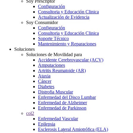
Soy Prescriptor
Configuración
Consultoria y Educación Clinica
Actualización de Evidencia
Soy Consumidor
Configuración
Consultoria y Educación Clinica
Soporte Técnico
Mantenimiento y Reparaciones
Soluciones
Soluciones de Movilidad para
Accidente Cerebrovascular (ACV)
Amputaciones
Artritis Reumatoide (AR)
Ataxia
Cáncer
Diabetes
Distrofia Muscular
Enfermedad del Disco Lumbar
Enfermedad de Alzheimer
Enfermedad de Parkinson
col2
Enfermedad Vascular
Epilepsia
Esclerosis Lateral Amiotrófica (ELA)