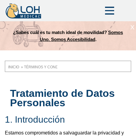
X
¿Sabes cuál es tu match ideal de movilidad?
Somos
Uno. Somos Accesibilidad
.
INICIO
TÉRMINOS Y CONDICIONES
Ruta
de
Tratamiento de Datos
navegación
Personales
1. Introducción
Estamos comprometidos a salvaguardar la privacidad y