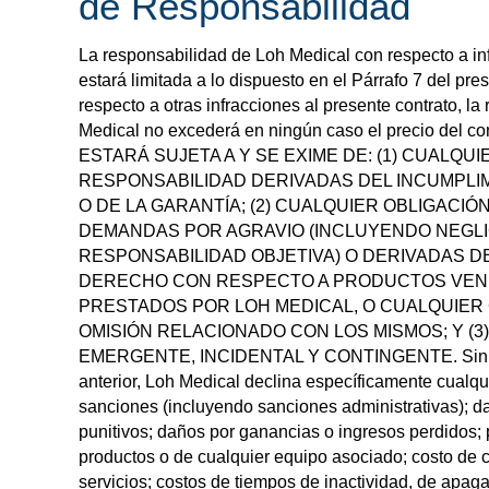
de Responsabilidad
La responsabilidad de Loh Medical con respecto a inf
estará limitada a lo dispuesto en el Párrafo 7 del p
respecto a otras infracciones al presente contrato, l
Medical no excederá en ningún caso el precio del 
ESTARÁ SUJETA A Y SE EXIME DE: (1) CUALQU
RESPONSABILIDAD DERIVADAS DEL INCUMPLI
O DE LA GARANTÍA; (2) CUALQUIER OBLIGACIÓ
DEMANDAS POR AGRAVIO (INCLUYENDO NEGLI
RESPONSABILIDAD OBJETIVA) O DERIVADAS D
DERECHO CON RESPECTO A PRODUCTOS VEND
PRESTADOS POR LOH MEDICAL, O CUALQUIER
OMISIÓN RELACIONADO CON LOS MISMOS; Y (3
EMERGENTE, INCIDENTAL Y CONTINGENTE. Sin limi
anterior, Loh Medical declina específicamente cualqu
sanciones (incluyendo sanciones administrativas); d
punitivos; daños por ganancias o ingresos perdidos; 
productos o de cualquier equipo asociado; costo de ca
servicios; costos de tiempos de inactividad, de apag