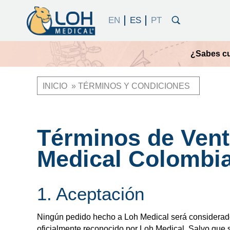
¿Sabes cu
INICIO
TÉRMINOS Y CONDICIONES
Ruta
de
navegación
Términos de Vent
Medical Colombi
1. Aceptación
Ningún pedido hecho a Loh Medical será considerad
oficialmente reconocido por Loh Medical. Salvo que s