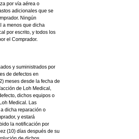
iza por vía aérea o
astos adicionales que se
Comprador. Ningún
al a menos que dicha
 por escrito, y todos los
por el Comprador.
cados y suministrados por
res de defectos en
12) meses desde la fecha de
sfacción de Loh Medical,
defecto, dichos equipos o
Loh Medical. Las
 a dicha reparación o
mprador, y estará
do la notificación por
diez (10) días después de su
volución de dichos