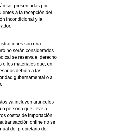
rán ser presentadas por
uientes a la recepción del
ión incondicional y la
rador.
ilustraciones son una
pero no serán considerados
edical se reserva el derecho
s o los materiales que, en
esarios debido a las
toridad gubernamental o a
.
tos ya incluyen aranceles
 o persona que lleve a
ros costos de importación.
 transacción online no se
ual del propietario del