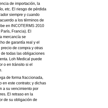
cencia de importación, la
o, etc. El riesgo de pérdida
prador siempre y cuando
acuerdo a los términos de
scribe en INCOTERMS 2010
París, Francia). El
la mercancía se
o de garantía real y el
l precio de compra y otras
de todas las obligaciones
venta. Loh Medical puede
o en tránsito si el
e.
rega de forma fraccionada,
 en este contrato; y dichas
án a su vencimiento por
es. El retraso en la
or de su obligación de