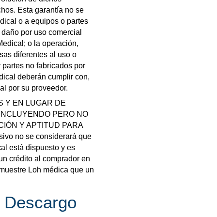
chos. Esta garantía no se
dical o a equipos o partes
 daño por uso comercial
edical; o la operación,
as diferentes al uso o
 partes no fabricados por
dical deberán cumplir con,
cal por su proveedor.
S Y EN LUGAR DE
 INCLUYENDO PERO NO
CIÓN Y APTITUD PARA
vo no se considerará que
al está dispuesto y es
 un crédito al comprador en
emuestre Loh médica que un
y Descargo