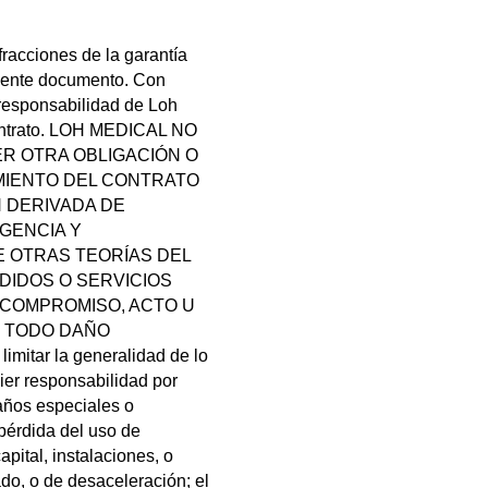
racciones de la garantía
resente documento. Con
a responsabilidad de Loh
contrato. LOH MEDICAL NO
IER OTRA OBLIGACIÓN O
MIENTO DEL CONTRATO
N DERIVADA DE
GENCIA Y
E OTRAS TEORÍAS DEL
IDOS O SERVICIOS
 COMPROMISO, ACTO U
) TODO DAÑO
tar la generalidad de lo
ier responsabilidad por
años especiales o
pérdida del uso de
pital, instalaciones, o
ado, o de desaceleración; el