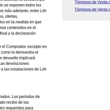
Términos de Venta d
ión se exponen todos los
Términos de Venta 
ne más adelante, entre Loh
s, ofertas,
llos en la medida en que
inos contenidos en el
inal y la declaración
r el Comprador, excepto en
, como lo demuestra el
n devuelto implicará
Las devoluciones
 a las instalaciones de Loh
mados. Los períodos de
do recibo de las
tes requeridos para