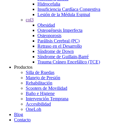
Hidrocefalia
Insuficiencia Cardíaca Congestiva
Lesión de la Médula Espinal
col3
Obesidad
Osteogénesis Imperfecta
Osteoporosis
Parálisis Cerebral (PC)
Retraso en el Desarrollo
Síndrome de Down
Síndrome de Guillain-Barré
Trauma Cráneo Encefálico (TCE)
Productos
Silla de Ruedas
Manejo de Presión
Rehabilitación
Scooters de Movilidad
Baño e Higiene
Intervención Temprana
Accesibilidad
OneLoh
Blog
Contacto