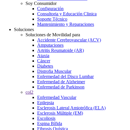
Soy Consumidor
Configuración
Consultoria y Educación Clinica
Soporte Técnico
Mantenimiento y Reparaciones
Soluciones
Soluciones de Movilidad para
Accidente Cerebrovascular (ACV)
Amputaciones
Artritis Reumatoide (AR)
Ataxia
Cáncer
Diabetes
Distrofia Muscular
Enfermedad del Disco Lumbar
Enfermedad de Alzheimer
Enfermedad de Parkinson
col2
Enfermedad Vascular
Epilepsia
Esclerosis Lateral Amiotrófica (ELA)
Esclerosis Múltiple (EM)
Escoliosis
Espina Bífida
Fibrosis Quística