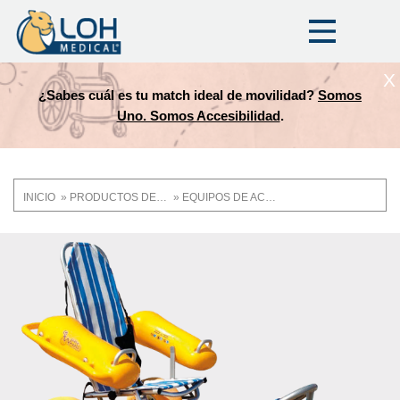
X
¿Sabes cuál es tu match ideal de movilidad?
Somos
Uno. Somos Accesibilidad
.
INICIO
PRODUCTOS DE MOVILIDAD Y ASISTENCIA
EQUIPOS DE ACCESIBILIDAD
Ruta
de
OneLoh
Product
navegación