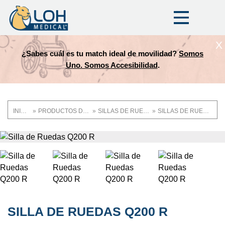
X
¿Sabes cuál es tu match ideal de movilidad?
Somos
Uno. Somos Accesibilidad
.
INICIO
PRODUCTOS DE MOVILIDAD Y ASISTENCIA
SILLAS DE RUEDAS
SILLAS DE RUEDAS MOTORIZADAS
Ruta
de
OneLoh
Product
navegación
SILLA DE RUEDAS Q200 R