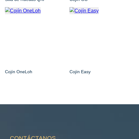
Cojín OneLoh
Cojín Easy
CONTÁCTANOS