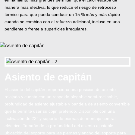
enfriamiento más grandes permiten que el calor escape de
manera más efectiva, lo que reduce el riesgo de retroceso
térmico para que pueda conducir un 15 % más y más rápido
cuando se combina con el refuerzo adicional, incluso en una
pendiente o frente a superficies irregulares.
Asiento de capitán
El asiento del capitán proporciona una posición de asiento
relajada y cuenta con un respaldo plegable semi-reclinable,
profundidad de asiento ajustable y bandeja de asiento convertible
que le permite usar su cojín preferido. Disponible con una
inclinación de 22° y soporte de piernas de montaje central
eléctrico. Tamaño de la profundidad del asiento ajustable,
ubicación del soporte para las piernas y ancho del soporte para