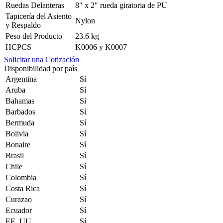
Ruedas Delanteras
8" x 2" rueda giratoria de PU
Tapicería del Asiento
Nylon
y Respaldo
Peso del Producto
23.6 kg
HCPCS
K0006 y K0007
Solicitar una Cotización
Disponibilidad por país
Argentina
Sí
Aruba
Sí
Bahamas
Sí
Barbados
Sí
Bermuda
Sí
Bolivia
Sí
Bonaire
Sí
Brasil
Sí
Chile
Sí
Colombia
Sí
Costa Rica
Sí
Curazao
Sí
Ecuador
Sí
EE. UU.
Sí