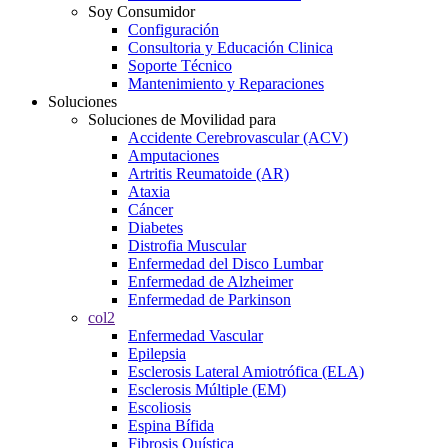
Soy Consumidor
Configuración
Consultoria y Educación Clinica
Soporte Técnico
Mantenimiento y Reparaciones
Soluciones
Soluciones de Movilidad para
Accidente Cerebrovascular (ACV)
Amputaciones
Artritis Reumatoide (AR)
Ataxia
Cáncer
Diabetes
Distrofia Muscular
Enfermedad del Disco Lumbar
Enfermedad de Alzheimer
Enfermedad de Parkinson
col2
Enfermedad Vascular
Epilepsia
Esclerosis Lateral Amiotrófica (ELA)
Esclerosis Múltiple (EM)
Escoliosis
Espina Bífida
Fibrosis Quística