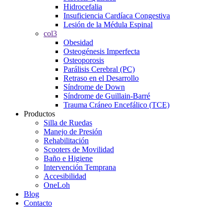
Hidrocefalia
Insuficiencia Cardíaca Congestiva
Lesión de la Médula Espinal
col3
Obesidad
Osteogénesis Imperfecta
Osteoporosis
Parálisis Cerebral (PC)
Retraso en el Desarrollo
Síndrome de Down
Síndrome de Guillain-Barré
Trauma Cráneo Encefálico (TCE)
Productos
Silla de Ruedas
Manejo de Presión
Rehabilitación
Scooters de Movilidad
Baño e Higiene
Intervención Temprana
Accesibilidad
OneLoh
Blog
Contacto