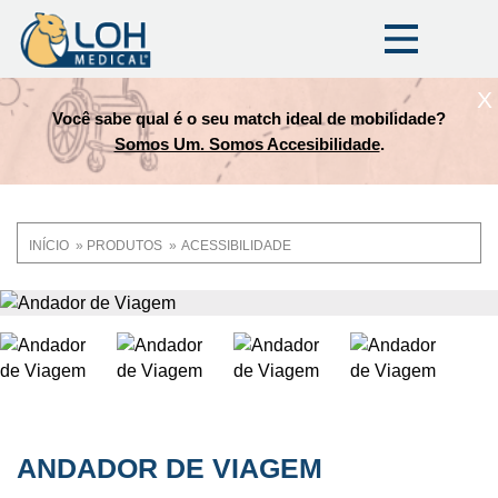
X
Você sabe qual é o seu match ideal de mobilidade?
Somos Um. Somos Accesibilidade
.
INÍCIO
PRODUTOS
ACESSIBILIDADE
Trilha
de
OneLoh
Product
navegação
ANDADOR DE VIAGEM