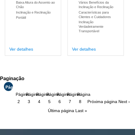
Baixa Altura do Assento ao
Vários Benefícios da
Chão
Inclinação e Reclinação
Inclinação e Reclinação
Características para
Clientes e Cuidadores
Portátil
Inclinação
Verdadeiramente
Transportável
Ver detalhes
Ver detalhes
Paginação
Página
atual
Página
Página
Página
Página
Página
Página
Página
1
2
3
4
5
6
7
8
Próxima página
Next ›
Última página
Last »