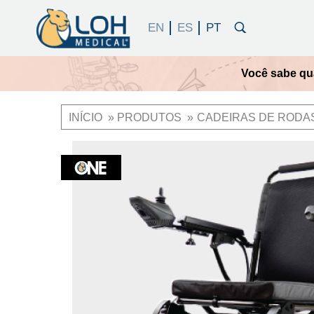
Qual cadeira
INÍCIO
PRODUTOS
CADEIRAS DE RODA
Trilha
de
OneLoh
Product
navegação