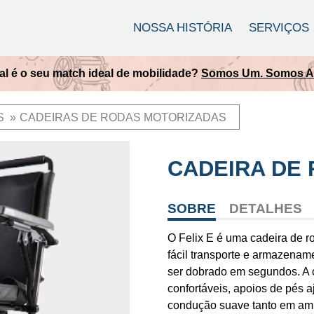
NOSSA HISTÓRIA
SERVIÇOS
 de rodas Quickie é mais adequada para você?
Engenharia 
S
CADEIRAS DE RODAS MOTORIZADAS
CADEIRA DE 
SOBRE
DETALHES
O Felix E é uma cadeira de r
fácil transporte e armazena
ser dobrado em segundos. A 
confortáveis, apoios de pés 
condução suave tanto em amb