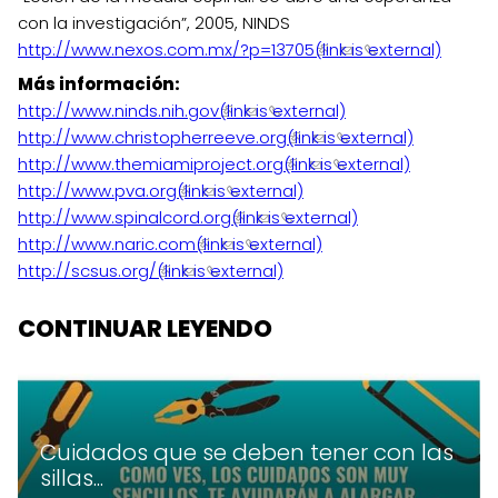
con la investigación”, 2005, NINDS
http://www.nexos.com.mx/?p=13705
(link is external)
Más información:
http://www.ninds.nih.gov
(link is external)
http://www.christopherreeve.org
(link is external)
http://www.themiamiproject.org
(link is external)
http://www.pva.org
(link is external)
http://www.spinalcord.org
(link is external)
http://www.naric.com
(link is external)
http://scsus.org/
(link is external)
CONTINUAR LEYENDO
Cuidados que se deben tener con las
sillas...