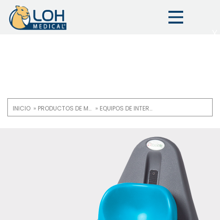
X
INICIO
PRODUCTOS DE MOVILIDAD Y ASISTENCIA
EQUIPOS DE INTERVENCIÓN TEMPRANA
Ruta
de
OneLoh
Product
navegación