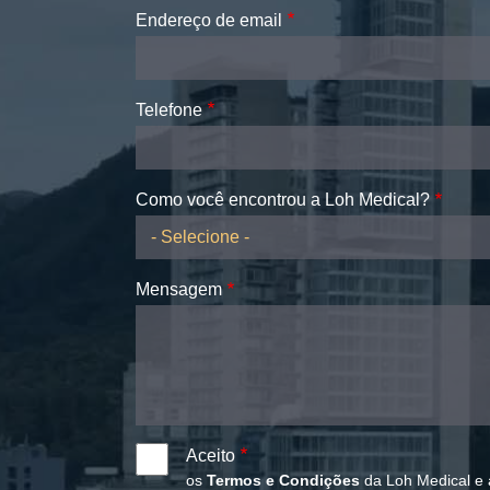
Endereço de email
Telefone
Como você encontrou a Loh Medical?
Mensagem
Aceito
os
Termos e Condições
da Loh Medical e 