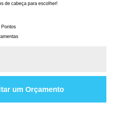
os de cabeça para escolher!
5 Pontos
ramentas
itar um Orçamento