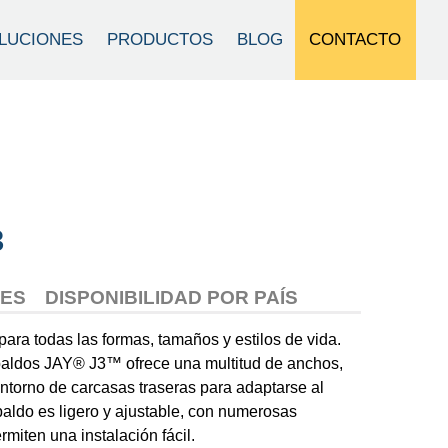
CONTACTO
LUCIONES
PRODUCTOS
BLOG
Cerrar
3
LES
DISPONIBILIDAD POR PAÍS
para todas las formas, tamaños y estilos de vida.
paldos JAY® J3™ ofrece una multitud de anchos,
ntorno de carcasas traseras para adaptarse al
paldo es ligero y ajustable, con numerosas
miten una instalación fácil.