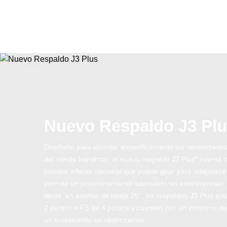
Nuevo Respaldo J3 Pl
Diseñado para abordar específicamente las necesidades d
del cliente bariátrico, el nuevo respaldo J3 Plus* cuenta
tocador inferior opcional que puede girar para adaptarse 
permite un posicionamiento adecuado sin interferencias
libras. en anchos de hasta 26", los respaldos J3 Plus es
2 puntos o FS de 4 puntos y cuentan con un contorno de 
un movimiento sin restricciones.