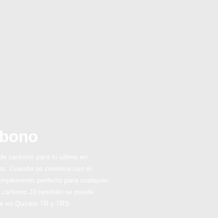
rbono
de carbono para lo último en
lbs. Cuando se combina con el
omplemento perfecto para cualquier
 de carbono J3 también se puede
le en Quickie 7R y 7RS.