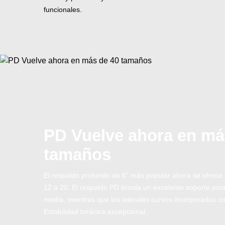
funcionales.
PD Vuelve ahora en má
tamaños
El respaldo profundo de 6" más popular ahora se ofrece 
12 a 20. El respaldo PD brinda un excelente soporte post
media, mientras que los laterales curvos incorporados c
Estabilidad torácica excepcional.