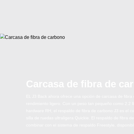
Carcasa de fibra de ca
EL J3 Back ahora ofrece una opción de carcasa de fibra 
rendimiento ligero. Con un peso tan pequeño como 2.2 
hardware RH, el respaldo de fibra de carbono J3 es el c
silla de ruedas ultraligera Quickie. El respaldo de fibra
combinar con el sistema de respaldo Freestyle, disponib