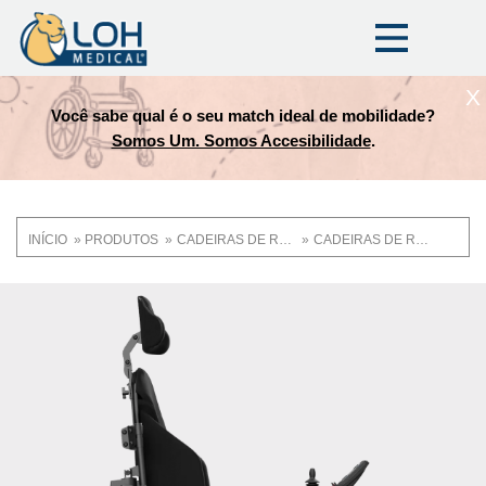
X
Você sabe qual é o seu match ideal de mobilidade?
Somos Um. Somos Accesibilidade
.
INÍCIO
PRODUTOS
CADEIRAS DE RODAS
CADEIRAS DE RODAS MOTORIZADAS
Trilha
de
OneLoh
Product
navegação