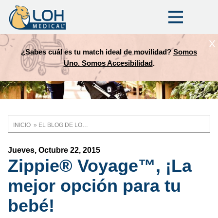
X
¿Sabes cuál es tu match ideal de movilidad?
Somos
Uno. Somos Accesibilidad
.
INICIO
EL BLOG DE LOH MEDICAL
Ruta
de
Jueves, Octubre 22, 2015
Zippie® Voyage™, ¡La
navegación
mejor opción para tu
bebé!