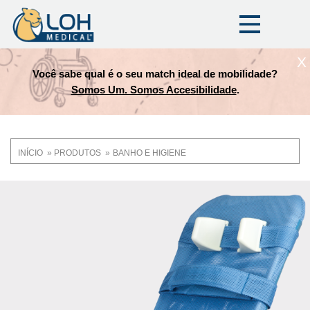
X
Você sabe qual é o seu match ideal de mobilidade?
Somos Um. Somos Accesibilidade
.
INÍCIO
PRODUTOS
BANHO E HIGIENE
Trilha
de
OneLoh
Product
navegação