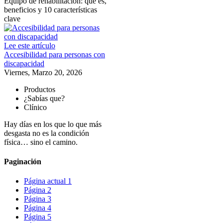
Equipo de rehabilitación: qué es,
beneficios y 10 características
clave
Lee este artículo
Accesibilidad para personas con
discapacidad
Viernes, Marzo 20, 2026
Productos
¿Sabías que?
Clínico
Hay días en los que lo que más
desgasta no es la condición
física… sino el camino.
Paginación
Página actual
1
Página
2
Página
3
Página
4
Página
5