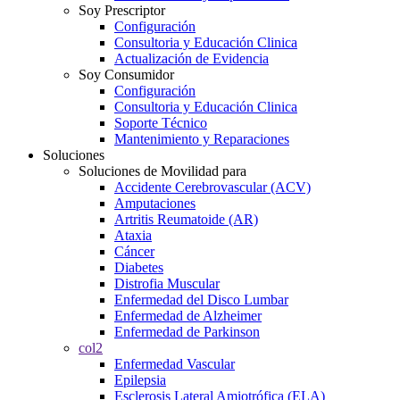
Soy Prescriptor
Configuración
Consultoria y Educación Clinica
Actualización de Evidencia
Soy Consumidor
Configuración
Consultoria y Educación Clinica
Soporte Técnico
Mantenimiento y Reparaciones
Soluciones
Soluciones de Movilidad para
Accidente Cerebrovascular (ACV)
Amputaciones
Artritis Reumatoide (AR)
Ataxia
Cáncer
Diabetes
Distrofia Muscular
Enfermedad del Disco Lumbar
Enfermedad de Alzheimer
Enfermedad de Parkinson
col2
Enfermedad Vascular
Epilepsia
Esclerosis Lateral Amiotrófica (ELA)