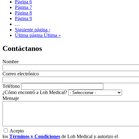
Página
6
Página
7
Página
8
Página
9
…
Siguiente página
›
Última página
Última »
Contáctanos
Nombre
Correo electrónico
Teléfono
¿Cómo encontró a Loh Medical?
Mensaje
Acepto
los
Términos y Condiciones
de Loh Medical y autorizo el