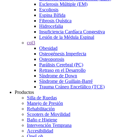
Esclerosis Múltiple (EM)
Escoliosis
Espina Bífida
Fibrosis Quística
Hidrocefalia
Insuficiencia Cardíaca Congestiva
Lesión de la Médula Espinal
col3
Obesidad
Osteogénesis Imperfecta
Osteoporosis
Parálisis Cerebral (PC)
Retraso en el Desarrollo
Síndrome de Down
Síndrome de Guillain-Barré
Trauma Cráneo Encefálico (TCE)
Productos
Silla de Ruedas
Manejo de Presión
Rehabilitación
Scooters de Movilidad
Baño e Higiene
Intervención Temprana
Accesibilidad
OneLoh